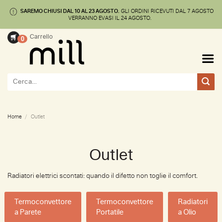
SAREMO CHIUSI DAL 10 AL 23 AGOSTO.
GLI ORDINI RICEVUTI DAL 7 AGOSTO
🚚 SPEDIZIONE GRATUITA ENTRO 24/48 ORE
VERRANNO EVASI IL 24 AGOSTO.
Salta
Carrello
0
ai
contenuti
Cerca:
Home
/
Outlet
Outlet
Radiatori elettrici scontati: quando il difetto non toglie il comfort.
Termoconvettore
Termoconvettore
Radiatori
a Parete
Portatile
a Olio