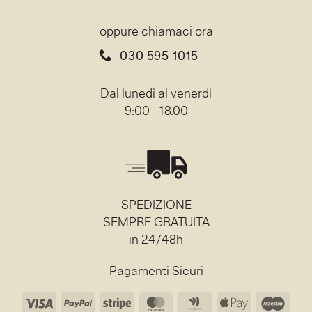
oppure chiamaci ora
030 595 1015
Dal lunedì al venerdì
9:00 - 18.00
SPEDIZIONE
SEMPRE GRATUITA
in 24/48h
Pagamenti Sicuri
Visa
PayPal
Stripe
MasterCard
Google
Apple
Mae