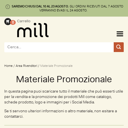
SAREMO CHIUSI DAL 10 AL 23 AGOSTO.
GLI ORDINI RICEVUTI DAL 7 AGOSTO
🚚 SPEDIZIONE GRATUITA ENTRO 24/48 ORE
VERRANNO EVASI IL 24 AGOSTO.
Salta
Carrello
0
ai
contenuti
Cerca:
Home
/
Area Rivenditori
/
Materiale Promozionale
Materiale Promozionale
In questa pagina puoi scaricare tutto il materiale che può esserti utile
per la vendita e la promozione dei prodotti Mill come catalogo,
schede prodotto, logo e immagini per i Social Media.
Se ti servono ulteriori informazioni o altro materiale, non esitare a
contattarci.