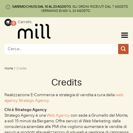
SAREMO CHIUSI DAL 10 AL 23 AGOSTO.
GLI ORDINI RICEVUTI DAL 7 AGOSTO
🚚 SPEDIZIONE GRATUITA ENTRO 24/48 ORE
VERRANNO EVASI IL 24 AGOSTO.
Salta
Carrello
0
ai
contenuti
Cerca:
Home
/
Credits
Credits
Realizzazione E-Commerce e strategia di vendita a cura della
web
agency Stratego Agency
.
Chi è Stratego Agency
Stratego Agency è una
Web Agency
con sede a Grumello del Monte,
a soli 15 minuti da Bergamo. Offre servizi di Web Marketing: dalla
consulenza aziendale alle PMI che vogliono aumentare le vendite di
servizi e prodotti alla realizzazioni di siti-web e gestione di campagna