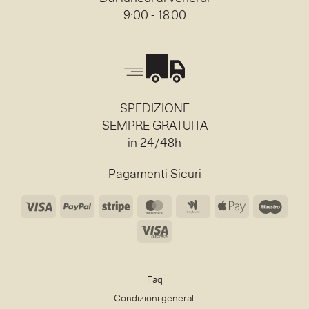
9:00 - 18.00
SPEDIZIONE
SEMPRE GRATUITA
in 24/48h
Pagamenti Sicuri
Visa
PayPal
Stripe
MasterCard
Google
Apple
Mae
Wallet
Pay
Visa
Electron
Faq
Condizioni generali