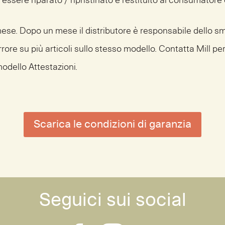
 essere riparato / ripristinato e restituito al consumatore 
n mese. Dopo un mese il distributore è responsabile dello 
rrore su più articoli sullo stesso modello. Contatta Mill per 
modello Attestazioni.
Scarica le condizioni di garanzia
Seguici sui social