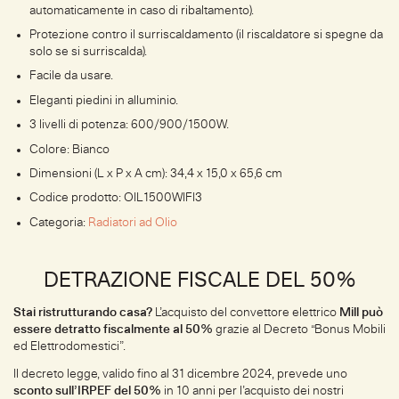
automaticamente in caso di ribaltamento).
Protezione contro il surriscaldamento (il riscaldatore si spegne da
solo se si surriscalda).
Facile da usare.
Eleganti piedini in alluminio.
3 livelli di potenza: 600/900/1500W.
Colore: Bianco
Dimensioni (L x P x A cm): 34,4 x 15,0 x 65,6 cm
Codice prodotto: OIL1500WIFI3
Categoria:
Radiatori ad Olio
DETRAZIONE FISCALE DEL 50%
Stai ristrutturando casa?
L’acquisto del convettore elettrico
Mill può
essere detratto fiscalmente al 50%
grazie al Decreto “Bonus Mobili
ed Elettrodomestici”.
Il decreto legge, valido fino al 31 dicembre 2024, prevede uno
sconto sull’IRPEF del 50%
in 10 anni per l’acquisto dei nostri