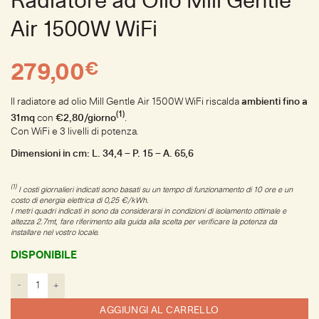
Radiatore ad Olio Mill Gentle
Air 1500W WiFi
€
279,00
Il radiatore ad olio Mill Gentle Air 1500W WiFi riscalda
ambienti fino a
(1)
31mq
con
€2,80/giorno
.
Con WiFi e 3 livelli di potenza.
Dimensioni in cm: L. 34,4 – P. 15 – A. 65,6
(1)
I costi giornalieri indicati sono basati su un tempo di funzionamento di 10 ore e un
costo di energia elettrica di 0,25 €/kWh.
I metri quadri indicati in sono da considerarsi in condizioni di isolamento ottimale e
altezza 2.7mt, fare riferimento alla guida alla scelta per verificare la potenza da
installare nel vostro locale.
DISPONIBILE
Radiatore ad Olio Mill Gentle Air 1500W WiFi quantità
AGGIUNGI AL CARRELLO