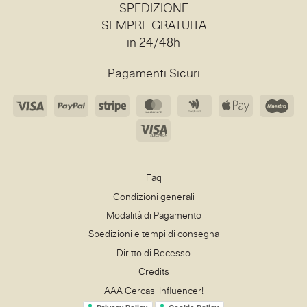
SPEDIZIONE
SEMPRE GRATUITA
in 24/48h
Pagamenti Sicuri
Visa
PayPal
Stripe
MasterCard
Google
Apple
Ma
Wallet
Pay
Visa
Electron
Faq
Condizioni generali
Modalità di Pagamento
Spedizioni e tempi di consegna
Diritto di Recesso
Credits
AAA Cercasi Influencer!